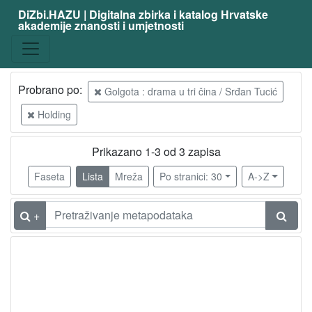
DiZbi.HAZU | Digitalna zbirka i katalog Hrvatske
akademije znanosti i umjetnosti
Probrano po:
Golgota : drama u tri čina / Srđan Tucić
Holding
Prikazano 1-3 od 3 zapisa
Faseta
Lista
Mreža
Po stranici: 30
A->Z
+