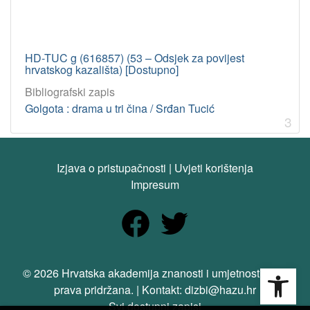
HD-TUC g (616857) (53 – Odsjek za povijest
hrvatskog kazališta) [Dostupno]
Bibliografski zapis
Golgota : drama u tri čina / Srđan Tucić
3
Izjava o pristupačnosti
|
Uvjeti korištenja
Impresum
Open
© 2026 Hrvatska akademija znanosti i umjetnosti. Sva
prava pridržana. | Kontakt: dizbi@hazu.hr
Svi dostupni zapisi