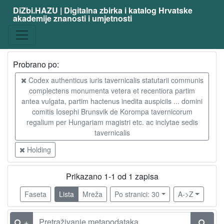
DiZbi.HAZU | Digitalna zbirka i katalog Hrvatske
akademije znanosti i umjetnosti
Probrano po:
Codex authenticus iuris tavernicalis statutarii communis
complectens monumenta vetera et recentiora partim
antea vulgata, partim hactenus inedita auspiciis ... domini
comitis Iosephi Brunsvik de Korompa tavernicorum
regalium per Hungariam magistri etc. ac inclytae sedis
tavernicalis
Holding
Prikazano 1-1 od 1 zapisa
Faseta
Lista
Mreža
Po stranici: 30
A->Z
+