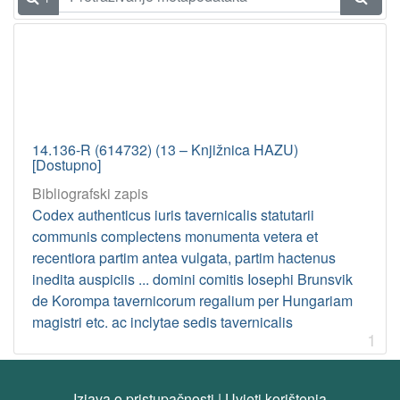
14.136-R (614732) (13 – Knjižnica HAZU)
[Dostupno]
Bibliografski zapis
Codex authenticus iuris tavernicalis statutarii
communis complectens monumenta vetera et
recentiora partim antea vulgata, partim hactenus
inedita auspiciis ... domini comitis Iosephi Brunsvik
de Korompa tavernicorum regalium per Hungariam
magistri etc. ac inclytae sedis tavernicalis
1
Izjava o pristupačnosti
|
Uvjeti korištenja