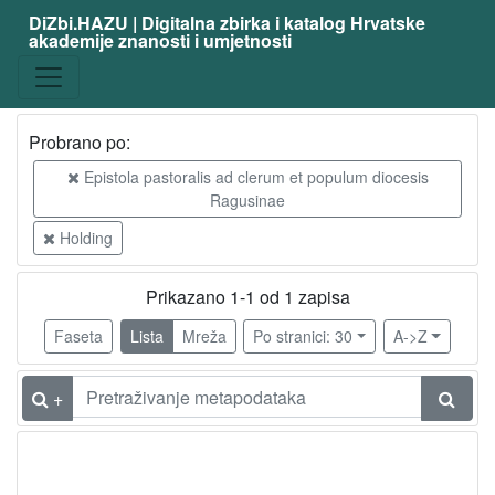
DiZbi.HAZU | Digitalna zbirka i katalog Hrvatske
akademije znanosti i umjetnosti
Probrano po:
Epistola pastoralis ad clerum et populum diocesis
Ragusinae
Holding
Prikazano 1-1 od 1 zapisa
Faseta
Lista
Mreža
Po stranici: 30
A->Z
+