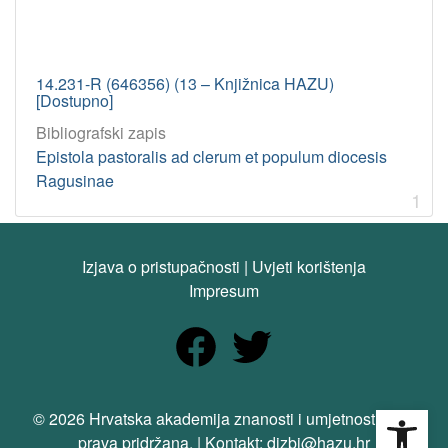
14.231-R (646356) (13 – Knjižnica HAZU)
[Dostupno]
Bibliografski zapis
Epistola pastoralis ad clerum et populum diocesis
Ragusinae
1
Izjava o pristupačnosti
|
Uvjeti korištenja
Impresum
Open
© 2026 Hrvatska akademija znanosti i umjetnosti. Sva
prava pridržana. | Kontakt: dizbi@hazu.hr