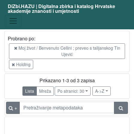
DiZbi.HAZU | Digitalna zbirka i katalog Hrvatske
akademije znanosti i umjetnosti
Probrano po:
Moj život / Benvenuto Cellini ; preveo s talijanskog Tin
Ujević
Holding
Prikazano 1-3 od 3 zapisa
Lista
Mreža
Po stranici: 30
A->Z
+