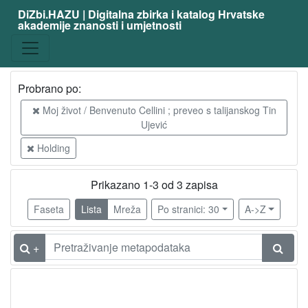
DiZbi.HAZU | Digitalna zbirka i katalog Hrvatske
akademije znanosti i umjetnosti
Probrano po:
Moj život / Benvenuto Cellini ; preveo s talijanskog Tin
Ujević
Holding
Prikazano 1-3 od 3 zapisa
Faseta
Lista
Mreža
Po stranici: 30
A->Z
+