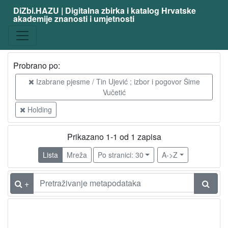
DiZbi.HAZU | Digitalna zbirka i katalog Hrvatske
akademije znanosti i umjetnosti
Probrano po:
Izabrane pjesme / Tin Ujević ; izbor i pogovor Šime
Vučetić
Holding
Prikazano 1-1 od 1 zapisa
Lista
Mreža
Po stranici: 30
A->Z
+