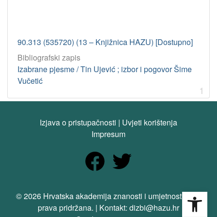
90.313 (535720) (13 – Knjižnica HAZU) [Dostupno]
Bibliografski zapis
Izabrane pjesme / Tin Ujević ; izbor i pogovor Šime
Vučetić
1
Izjava o pristupačnosti
|
Uvjeti korištenja
Impresum
Open
© 2026 Hrvatska akademija znanosti i umjetnosti. Sva
prava pridržana. | Kontakt: dizbi@hazu.hr