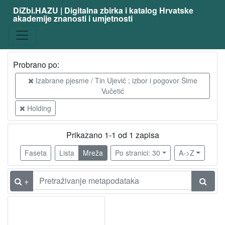
DiZbi.HAZU | Digitalna zbirka i katalog Hrvatske
akademije znanosti i umjetnosti
Probrano po:
Izabrane pjesme / Tin Ujević ; izbor i pogovor Šime
Vučetić
Holding
Prikazano 1-1 od 1 zapisa
Faseta
Lista
Mreža
Po stranici: 30
A->Z
+