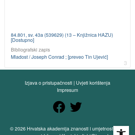
84.801, sv. 43a (539629) (13 – Knjižnica HAZU)
[Dostupno]
Bibliografski zapis
Mladost / Joseph Conrad ; [preveo Tin Ujević]
3
Izjava o pristupačnosti
|
Uvjeti korištenja
Impresum
Open
© 2026 Hrvatska akademija znanosti i umjetnosti. Sva