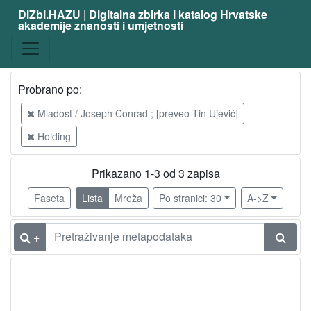
DiZbi.HAZU | Digitalna zbirka i katalog Hrvatske
akademije znanosti i umjetnosti
Probrano po:
Mladost / Joseph Conrad ; [preveo Tin Ujević]
Holding
Prikazano 1-3 od 3 zapisa
Faseta
Lista
Mreža
Po stranici: 30
A->Z
+