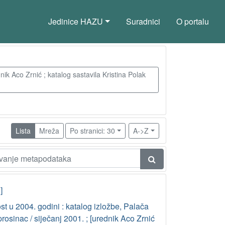
Jedinice HAZU
Suradnici
O portalu
ik Aco Zrnić ; katalog sastavila Kristina Polak
Lista
Mreža
Po stranici: 30
A->Z
]
t u 2004. godini : katalog izložbe, Palača
osinac / siječanj 2001. ; [urednik Aco Zrnić