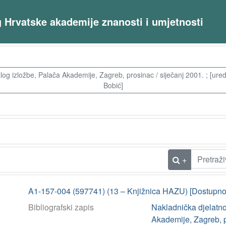
og Hrvatske akademije znanosti i umjetnosti
log izložbe, Palača Akademije, Zagreb, prosinac / siječanj 2001. ; [uredn
Bobić]
+
A1-157-004 (597741) (13 – Knjižnica HAZU) [Dostupno
Bibliografski zapis
Nakladnička djelatnos
Akademije, Zagreb, pr