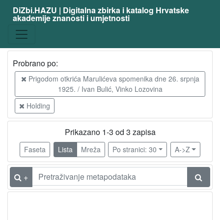
DiZbi.HAZU | Digitalna zbirka i katalog Hrvatske
akademije znanosti i umjetnosti
Probrano po:
Prigodom otkrića Marulićeva spomenika dne 26. srpnja
1925. / Ivan Bulić, Vinko Lozovina
Holding
Prikazano 1-3 od 3 zapisa
Faseta
Lista
Mreža
Po stranici: 30
A->Z
+