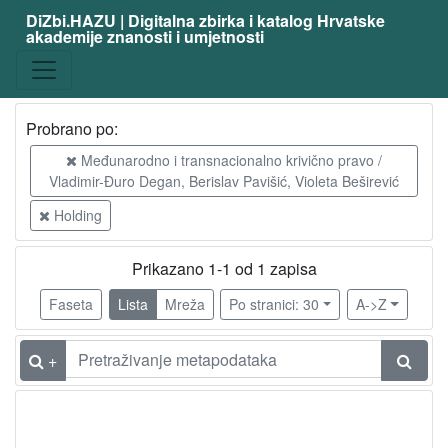
DiZbi.HAZU | Digitalna zbirka i katalog Hrvatske
akademije znanosti i umjetnosti
Probrano po:
Međunarodno i transnacionalno krivično pravo /
Vladimir-Đuro Degan, Berislav Pavišić, Violeta Beširević
Holding
Prikazano 1-1 od 1 zapisa
Faseta
Lista
Mreža
Po stranici: 30
A->Z
+