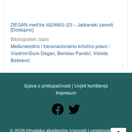
DEGAN.međ.tra (623663) (23 – Jadranski zavod)
[Dostupno]
Bibliografski zapis
Međunarodno i transnacionalno krivično pravo /
Vladimir-Đuro Degan, Berislav Pavišić, Violeta
Beširević
1
Izjava o pristupačnosti
|
Uvjeti korištenja
Impresum
Open
© 2026 Hrvatska akademija znanosti i umjetnosti. Sva