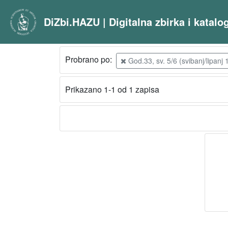
DiZbi.HAZU | Digitalna zbirka i katal
Probrano po:
God.33, sv. 5/6 (svibanj/lipanj 
Prikazano 1-1 od 1 zapisa