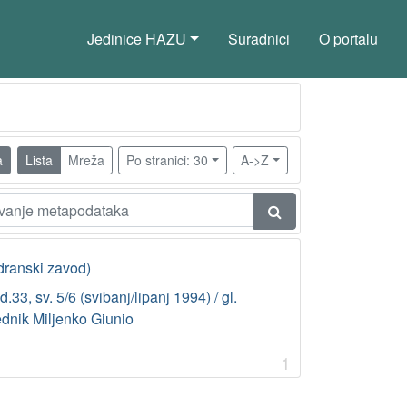
Jedinice HAZU
Suradnici
O portalu
a
Lista
Mreža
Po stranici: 30
A->Z
dranski zavod)
.33, sv. 5/6 (svibanj/lipanj 1994) / gl.
ednik Miljenko Giunio
1