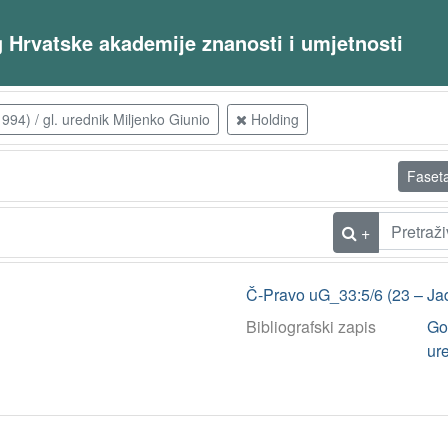
og Hrvatske akademije znanosti i umjetnosti
1994) / gl. urednik Miljenko Giunio
Holding
Faset
+
Č-Pravo uG_33:5/6 (23 – Ja
Bibliografski zapis
God
ur