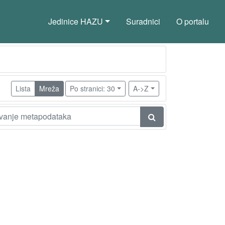
Jedinice HAZU
Suradnici
O portalu
Lista
Mreža
Po stranici: 30
A->Z