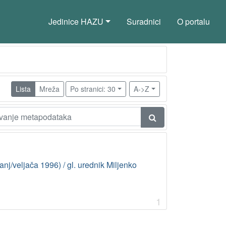
Jedinice HAZU
Suradnici
O portalu
Lista
Mreža
Po stranici: 30
A->Z
čanj/veljača 1996) / gl. urednik Miljenko
1