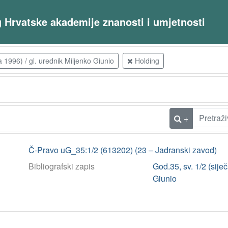
og Hrvatske akademije znanosti i umjetnosti
a 1996) / gl. urednik Miljenko Giunio
Holding
+
Č-Pravo uG_35:1/2 (613202) (23 – Jadranski zavod)
Bibliografski zapis
God.35, sv. 1/2 (sije
Giunio