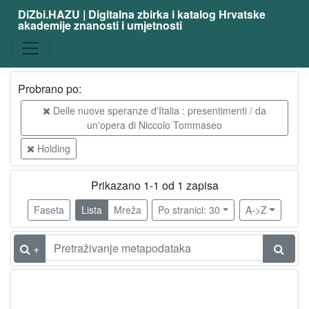
DiZbi.HAZU | Digitalna zbirka i katalog Hrvatske
akademije znanosti i umjetnosti
Probrano po:
Delle nuove speranze d'Italia : presentimenti / da
un'opera di Niccolo Tommaseo
Holding
Prikazano 1-1 od 1 zapisa
Faseta
Lista
Mreža
Po stranici: 30
A->Z
+