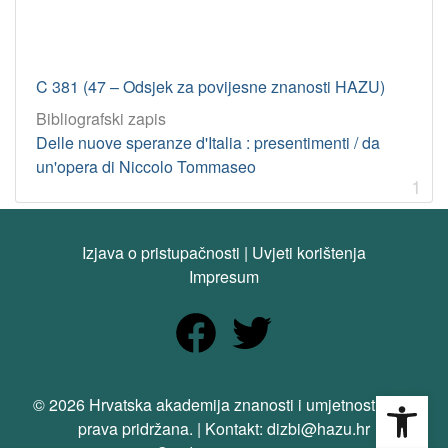
C 381 (47 – Odsjek za povijesne znanosti HAZU)
Bibliografski zapis
Delle nuove speranze d'Italia : presentimenti / da
un'opera di Niccolo Tommaseo
1
Izjava o pristupačnosti
|
Uvjeti korištenja
Impresum
Open
© 2026 Hrvatska akademija znanosti i umjetnosti. Sva
prava pridržana. | Kontakt: dizbi@hazu.hr