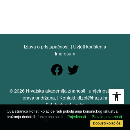
Izjava o pristupačnosti
|
Uvjeti korištenja
Impresum
Open
© 2026 Hrvatska akademija znanosti i umjetnosti. Sva
prava pridržana. | Kontakt: dizbi@hazu.hr
Svi dostupni zapisi
Ova stranica koristi kolačiće radi poboljšanja korisničkog iskustva i
pružanja dodatnih funkcionalnosti.
Pojedinosti
Pravila privatnosti
Dopusti kolačiće