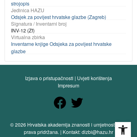
strojopis
Jedinica HAZU
Odsjek za povijest hrvatske glazbe (Zagreb)
Signatura / Inventarni broj
INV-12 (Zf)
Virtualna zbirka
Inventarne knjige Odsjeka za povijest hrvatske
glazbe
Izjava o pristupačnosti
|
Uvjeti korištenja
Impresum
Open
© 2026 Hrvatska akademija znanosti i umjetnosti. Sva
prava pridržana. | Kontakt: dizbi@hazu.hr