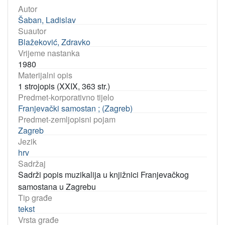
Autor
Šaban, Ladislav
Suautor
Blažeković, Zdravko
Vrijeme nastanka
1980
Materijalni opis
1 strojopis (XXIX, 363 str.)
Predmet-korporativno tijelo
Franjevački samostan ; (Zagreb)
Predmet-zemljopisni pojam
Zagreb
Jezik
hrv
Sadržaj
Sadrži popis muzikalija u knjižnici Franjevačkog
samostana u Zagrebu
Tip građe
tekst
Vrsta građe