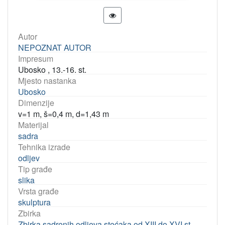
Autor
NEPOZNAT AUTOR
Impresum
Ubosko , 13.-16. st.
Mjesto nastanka
Ubosko
Dimenzije
v=1 m, š=0,4 m, d=1,43 m
Materijal
sadra
Tehnika izrade
odljev
Tip građe
slika
Vrsta građe
skulptura
Zbirka
Zbirka sadrenih odljeva stećaka od XIII do XVI st.