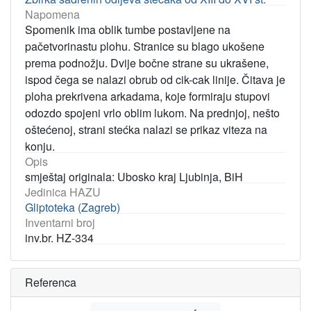
Napomena
Spomenik ima oblik tumbe postavljene na
pačetvorinastu plohu. Stranice su blago ukošene
prema podnožju. Dvije bočne strane su ukrašene,
ispod čega se nalazi obrub od cik-cak linije. Čitava je
ploha prekrivena arkadama, koje formiraju stupovi
odozdo spojeni vrlo oblim lukom. Na prednjoj, nešto
oštećenoj, strani stećka nalazi se prikaz viteza na
konju.
Opis
smještaj originala: Ubosko kraj Ljubinja, BiH
Jedinica HAZU
Gliptoteka (Zagreb)
Inventarni broj
inv.br. HZ-334
Referenca