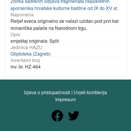
Zbirka sadrenih odljeva fragmenata nepokretnih
spomenika hrvatske kulturne baštine od IX do XV st.
Napomena
Reljef sveca originalno se nalazi uzidan pod prvi kat
romaničke palače na Narodnom trgu.
Opis
smještaj originala: Split
Jedinica HAZU
Gliptoteka (Zagreb)
Inventarni broj
inv. br. HZ-464
Izjava o pristupačnosti
|
Uvjeti korištenja
Impresum