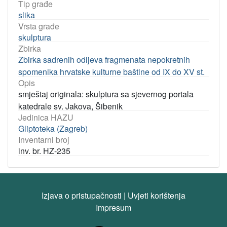
Tip građe
slika
Vrsta građe
skulptura
Zbirka
Zbirka sadrenih odljeva fragmenata nepokretnih
spomenika hrvatske kulturne baštine od IX do XV st.
Opis
smještaj originala: skulptura sa sjevernog portala
katedrale sv. Jakova, Šibenik
Jedinica HAZU
Gliptoteka (Zagreb)
Inventarni broj
inv. br. HZ-235
Izjava o pristupačnosti
|
Uvjeti korištenja
Impresum