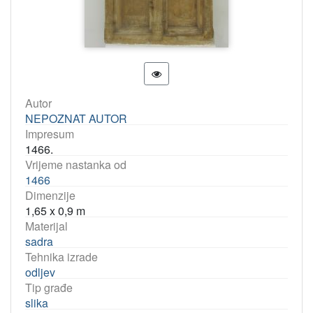
Autor
NEPOZNAT AUTOR
Impresum
1466.
Vrijeme nastanka od
1466
Dimenzije
1,65 x 0,9 m
Materijal
sadra
Tehnika izrade
odljev
Tip građe
slika