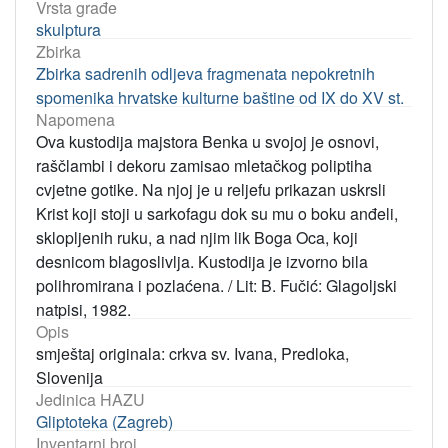
Vrsta građe
skulptura
Zbirka
Zbirka sadrenih odljeva fragmenata nepokretnih
spomenika hrvatske kulturne baštine od IX do XV st.
Napomena
Ova kustodija majstora Benka u svojoj je osnovi,
raščlambi i dekoru zamisao mletačkog poliptiha
cvjetne gotike. Na njoj je u reljefu prikazan uskrsli
Krist koji stoji u sarkofagu dok su mu o boku anđeli,
sklopljenih ruku, a nad njim lik Boga Oca, koji
desnicom blagoslivlja. Kustodija je izvorno bila
polihromirana i pozlaćena. / Lit: B. Fučić: Glagoljski
natpisi, 1982.
Opis
smještaj originala: crkva sv. Ivana, Predloka,
Slovenija
Jedinica HAZU
Gliptoteka (Zagreb)
Inventarni broj