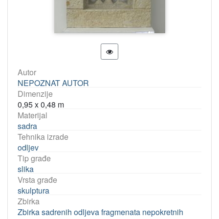
Autor
NEPOZNAT AUTOR
Dimenzije
0,95 x 0,48 m
Materijal
sadra
Tehnika izrade
odljev
Tip građe
slika
Vrsta građe
skulptura
Zbirka
Zbirka sadrenih odljeva fragmenata nepokretnih