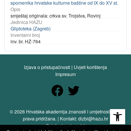
spomenika hrvatske kulturne baštine od IX do XV st.
Opis
smještaj originala: crkva sv. Trojstva, Rovinj
Jedinica HAZU
Gliptoteka (Zagreb)
Inventarni broj
inv. br. HZ-764
Izjava o pristupačnosti
|
Uvjeti korištenja
Impresum
Open
© 2026 Hrvatska akademija znanosti i umjetnosti. Sva
prava pridržana. | Kontakt: dizbi@hazu.hr
Svi dostupni zapisi