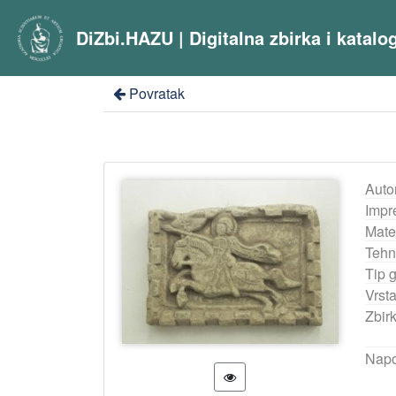
DiZbi.HAZU | Digitalna zbirka i katal
Povratak
Auto
Impr
Mater
Tehn
Tip 
Vrst
Zbir
Nap