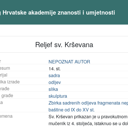
og Hrvatske akademije znanosti i umjetnosti
Reljef sv. Krševana
r
NEPOZNAT AUTOR
esum
14. st.
ijal
sadra
ika izrade
odljev
građe
slika
a građe
skulptura
ka
Zbirka sadrenih odljeva fragmenata ne
baštine od IX do XV st.
omena
Sv. Krševan prikazan je u pravokutnom o
mučenik iz 4. stoljeća, istaknuo se u 