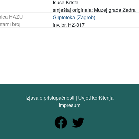
Isusa Krista.
smještaj originala: Muzej grada Zadra
nica HAZU
Gliptoteka (Zagreb)
tarni broj
inv. br. HZ-317
Izjava o pristupačnosti
|
Uvjeti korištenja
Impresum