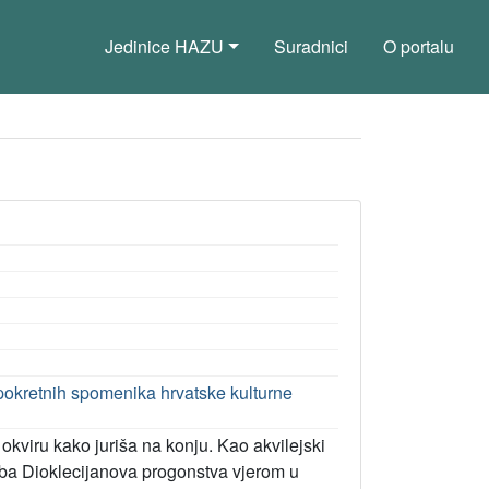
Jedinice HAZU
Suradnici
O portalu
pokretnih spomenika hrvatske kulturne
kviru kako juriša na konju. Kao akvilejski
doba Dioklecijanova progonstva vjerom u