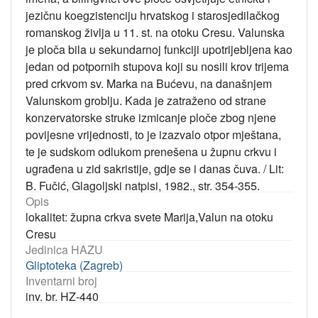
jezičnu koegzistenciju hrvatskog i starosjedilačkog
romanskog življa u 11. st. na otoku Cresu. Valunska
je ploča bila u sekundarnoj funkciji upotrijebljena kao
jedan od potpornih stupova koji su nosili krov trijema
pred crkvom sv. Marka na Bućevu, na današnjem
Valunskom groblju. Kada je zatraženo od strane
konzervatorske struke izmicanje ploče zbog njene
povijesne vrijednosti, to je izazvalo otpor mještana,
te je sudskom odlukom prenešena u župnu crkvu i
ugrađena u zid sakristije, gdje se i danas čuva. / Lit:
B. Fučić, Glagoljski natpisi, 1982., str. 354-355.
Opis
lokalitet: župna crkva svete Marija,Valun na otoku
Cresu
Jedinica HAZU
Gliptoteka (Zagreb)
Inventarni broj
inv. br. HZ-440