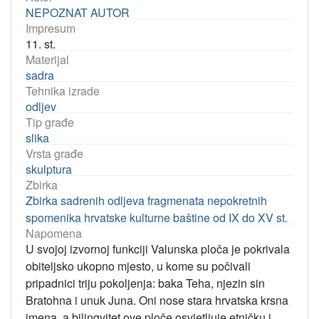
NEPOZNAT AUTOR
Impresum
11. st.
Materijal
sadra
Tehnika izrade
odljev
Tip građe
slika
Vrsta građe
skulptura
Zbirka
Zbirka sadrenih odljeva fragmenata nepokretnih
spomenika hrvatske kulturne baštine od IX do XV st.
Napomena
U svojoj izvornoj funkciji Valunska ploča je pokrivala
obiteljsko ukopno mjesto, u kome su počivali
pripadnici triju pokoljenja: baka Teha, njezin sin
Bratohna i unuk Juna. Oni nose stara hrvatska krsna
imena, a bilingvitet ove ploče osvjetljuje etničku i