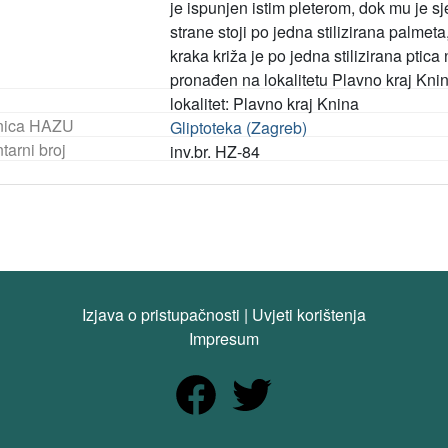
je ispunjen istim pleterom, dok mu je s
strane stoji po jedna stilizirana palmet
kraka križa je po jedna stilizirana ptic
pronađen na lokalitetu Plavno kraj Kni
lokalitet: Plavno kraj Knina
nica HAZU
Gliptoteka (Zagreb)
tarni broj
inv.br. HZ-84
Izjava o pristupačnosti
|
Uvjeti korištenja
Impresum