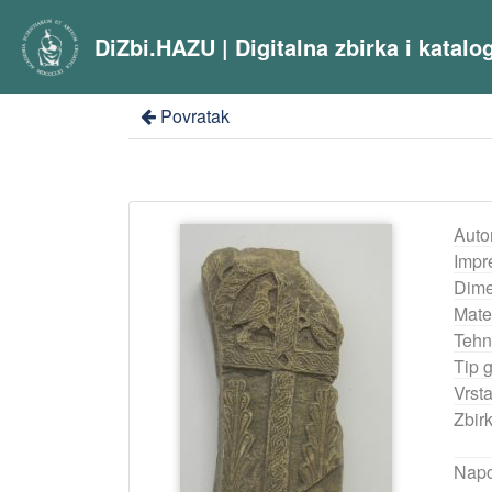
DiZbi.HAZU | Digitalna zbirka i katal
Povratak
Auto
Impr
Dime
Mater
Tehn
Tip 
Vrst
Zbir
Nap