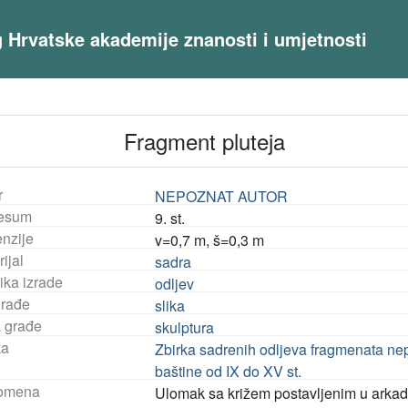
og Hrvatske akademije znanosti i umjetnosti
Fragment pluteja
r
NEPOZNAT AUTOR
esum
9. st.
nzije
v=0,7 m, š=0,3 m
ijal
sadra
ika izrade
odljev
građe
slika
a građe
skulptura
ka
Zbirka sadrenih odljeva fragmenata ne
baštine od IX do XV st.
omena
Ulomak sa križem postavljenim u arkad