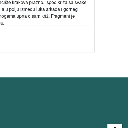
jecište krakova prazno. Ispod križa sa svake
a, a u polju između luka arkada i gorneg
a nogama uprta o sam križ. Fragment je
na.
Open