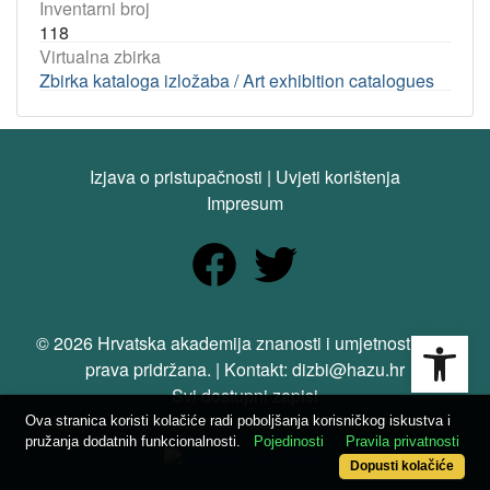
Inventarni broj
118
Virtualna zbirka
Zbirka kataloga izložaba / Art exhibition catalogues
Izjava o pristupačnosti
|
Uvjeti korištenja
Impresum
Open
© 2026 Hrvatska akademija znanosti i umjetnosti. Sva
prava pridržana. | Kontakt: dizbi@hazu.hr
Svi dostupni zapisi
Ova stranica koristi kolačiće radi poboljšanja korisničkog iskustva i
pružanja dodatnih funkcionalnosti.
Pojedinosti
Pravila privatnosti
Dopusti kolačiće