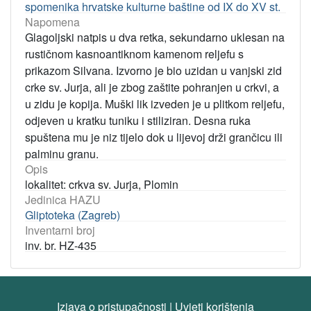
spomenika hrvatske kulturne baštine od IX do XV st.
Napomena
Glagoljski natpis u dva retka, sekundarno uklesan na
rustičnom kasnoantiknom kamenom reljefu s
prikazom Silvana. Izvorno je bio uzidan u vanjski zid
crke sv. Jurja, ali je zbog zaštite pohranjen u crkvi, a
u zidu je kopija. Muški lik izveden je u plitkom reljefu,
odjeven u kratku tuniku i stiliziran. Desna ruka
spuštena mu je niz tijelo dok u lijevoj drži grančicu ili
palminu granu.
Opis
lokalitet: crkva sv. Jurja, Plomin
Jedinica HAZU
Gliptoteka (Zagreb)
Inventarni broj
inv. br. HZ-435
Izjava o pristupačnosti
|
Uvjeti korištenja