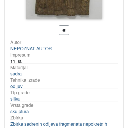
Autor
NEPOZNAT AUTOR
Impresum
11. st.
Materijal
sadra
Tehnika izrade
odljev
Tip građe
slika
Vrsta građe
skulptura
Zbirka
Zbirka sadrenih odljeva fragmenata nepokretnih