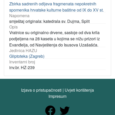
Zbirka sadrenih odljeva fragmenata nepokretnih
spomenika hrvatske kulturne baštine od IX do XV st.
Napomena
smještaj originala: katedrala sv. Dujma, Split
Opis
Vratnice su originalno drvene, sastoje od dva krila
podjeljena na 28 kaseta u kojima se nižu prizori iz
Evanđelja, od Navještenja do Isusova Uzašašća.
Jedinica HAZU
Gliptoteka (Zagreb)
Inventarni broj
inv.br. HZ-239
Izjava o pristupačnosti
|
Uvjeti korištenja
Impresum