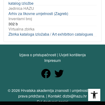
katalog izložbe
Jedinica HAZU
Arhiv za likovne umjetnosti (Zagreb)
Inventarni broj
302 b
Virtualna zbirka
Zbirka kataloga izložaba / Art exhibition catalogues
Izjava o pristupačnosti
|
Uvjeti korištenja
Impresum
Open
© 2026 Hrvatska akademija znanosti i umjetnosti. Sva
prava pridržana. | Kontakt: dizbi@hazu.hr
Svi dostupni zapisi