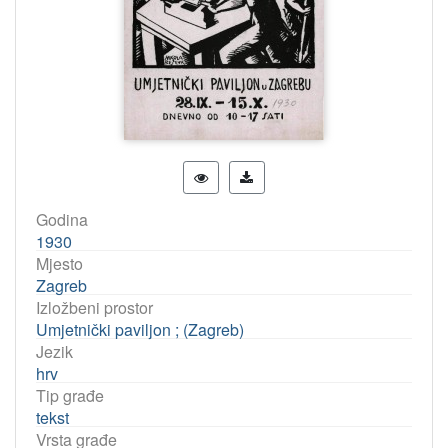
Godina
1930
Mjesto
Zagreb
Izložbeni prostor
Umjetnički paviljon ; (Zagreb)
Jezik
hrv
Tip građe
tekst
Vrsta građe