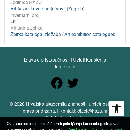
Jedinica HAZU
Arhiv za likovne umjetnosti (Zagreb)
Inventarni broj
491
Virtualna zbirka
Zbirka kataloga izložaba / Art exhibition catalogues
Izjava o pristupačnosti
|
Uvjeti korištenja
Impresum
Open
© 2026 Hrvatska akademija znanosti i umjetnosti. Sva
prava pridržana. | Kontakt: dizbi@hazu.hr
Svi dostupni zapisi
Ova stranica koristi kolačiće radi poboljšanja korisničkog iskustva i
pružanja dodatnih funkcionalnosti.
Pojedinosti
Pravila privatnosti