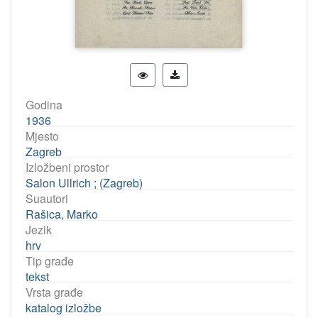
Godina
1936
Mjesto
Zagreb
Izložbeni prostor
Salon Ullrich ; (Zagreb)
Suautori
Rašica, Marko
Jezik
hrv
Tip građe
tekst
Vrsta građe
katalog izložbe