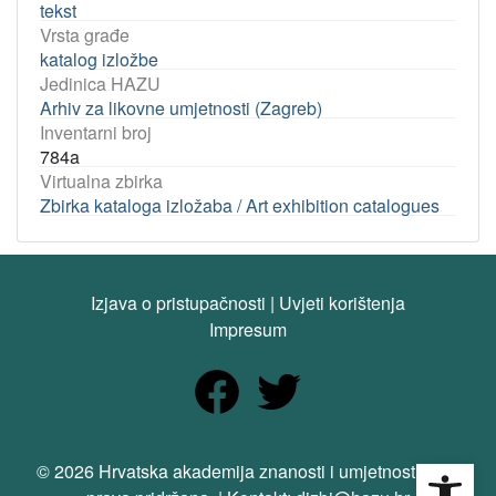
tekst
Vrsta građe
katalog izložbe
Jedinica HAZU
Arhiv za likovne umjetnosti (Zagreb)
Inventarni broj
784a
Virtualna zbirka
Zbirka kataloga izložaba / Art exhibition catalogues
Izjava o pristupačnosti
|
Uvjeti korištenja
Impresum
Open
© 2026 Hrvatska akademija znanosti i umjetnosti. Sva