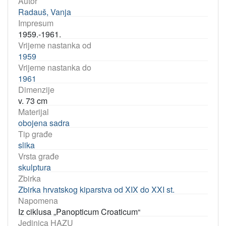
Autor
Radauš, Vanja
Impresum
1959.-1961.
Vrijeme nastanka od
1959
Vrijeme nastanka do
1961
Dimenzije
v. 73 cm
Materijal
obojena sadra
Tip građe
slika
Vrsta građe
skulptura
Zbirka
Zbirka hrvatskog kiparstva od XIX do XXI st.
Napomena
Iz ciklusa „Panopticum Croaticum“
Jedinica HAZU