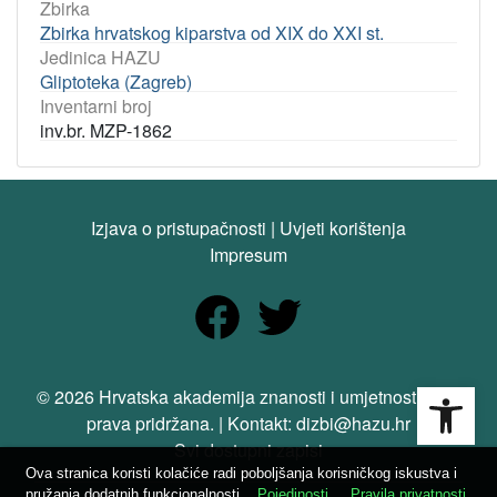
Zbirka
Zbirka hrvatskog kiparstva od XIX do XXI st.
Jedinica HAZU
Gliptoteka (Zagreb)
Inventarni broj
inv.br. MZP-1862
Izjava o pristupačnosti
|
Uvjeti korištenja
Impresum
Open
© 2026 Hrvatska akademija znanosti i umjetnosti. Sva
prava pridržana. | Kontakt: dizbi@hazu.hr
Svi dostupni zapisi
Ova stranica koristi kolačiće radi poboljšanja korisničkog iskustva i
pružanja dodatnih funkcionalnosti.
Pojedinosti
Pravila privatnosti