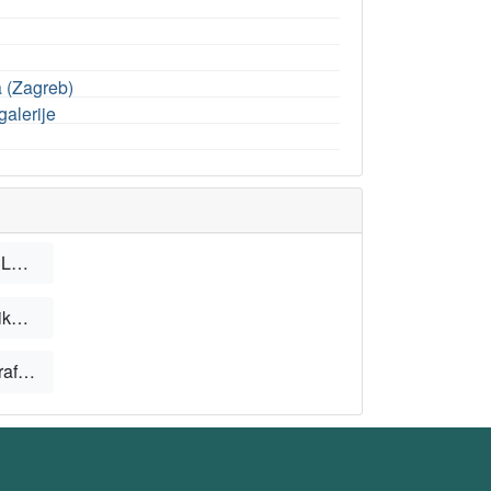
a (Zagreb)
galerije
Andrija Medulić, u: Hrvatska enciklopedija, mrežno izdanje. Zagreb: Leksikografski zavod Miroslav Krleža, 2021.
Manirizam, u: Hrvatska enciklopedija, mrežno izdanje. Zagreb: Leksikografski zavod Miroslav Krleža, 2021.
Tobija, u: Hrvatska enciklopedija, mrežno izdanje. Zagreb: Leksikografski zavod Miroslav Krleža, 2021.