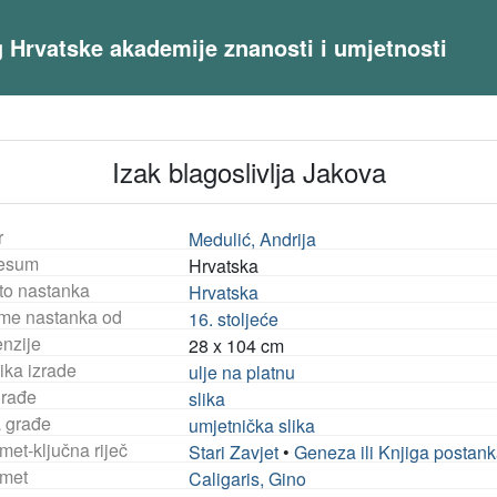
og Hrvatske akademije znanosti i umjetnosti
Izak blagoslivlja Jakova
r
Medulić, Andrija
esum
Hrvatska
to nastanka
Hrvatska
eme nastanka od
16. stoljeće
nzije
28 x 104 cm
ika izrade
ulje na platnu
građe
slika
a građe
umjetnička slika
met-ključna riječ
Stari Zavjet
•
Geneza ili Knjiga postan
met
Caligaris, Gino