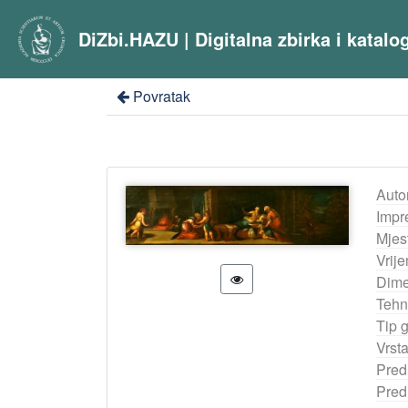
DiZbi.HAZU | Digitalna zbirka i katal
Povratak
Auto
Impr
Mjes
Vrij
Dime
Tehn
Tip 
Vrst
Pred
Pred