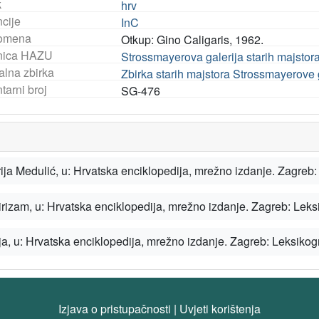
k
hrv
ncije
InC
omena
Otkup: Gino Caligaris, 1962.
nica HAZU
Strossmayerova galerija starih majstor
alna zbirka
Zbirka starih majstora Strossmayerove 
tarni broj
SG-476
Izjava o pristupačnosti
|
Uvjeti korištenja