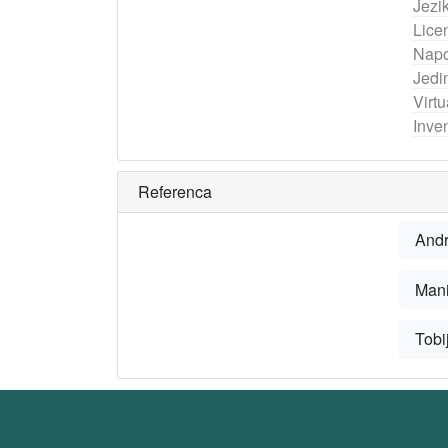
Jezi
Lice
Nap
Jedi
Virtu
Inven
Referenca