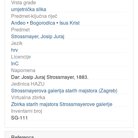
Vrsta građe
umjetnička slika
Predmet-ključna riječ
Anđeo
•
Bogorodica
•
Isus Krist
Predmet
Strossmayer, Josip Juraj
Jezik
hrv
Licencije
InC
Napomena
Dar: Josip Juraj Strossmayer, 1883.
Jedinica HAZU
Strossmayerova galerija starih majstora (Zagreb)
Virtualna zbirka
Zbirka starih majstora Strossmayerove galerije
Inventarni broj
SG-111
Referenca