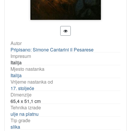
Autor
Pripisano: Simone Cantarini il Pesarese
Impresum
Italija
Mjesto nastanka
Italija
Vrijeme nastanka od
17. stoljeće
Dimenzije
65,4 x 51,1 cm
Tehnika izrade
ulje na platnu
Tip građe
slika