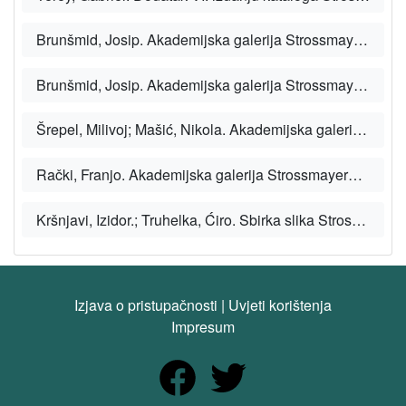
Brunšmid, Josip. Akademijska galerija Strossmayerova. 5. izd. Zagreb: Jugoslavenska akademija znanosti i umjetnosti, 1917.
Brunšmid, Josip. Akademijska galerija Strossmayerova. 4. izd. Zagreb: Jugoslavenska akademija znanosti i umjetnosti, 1911.
Šrepel, Milivoj; Mašić, Nikola. Akademijska galerija Strossmayerova. 3. izd. Zagreb: Jugoslavenska akademija znanosti i umjetnosti, 1895.
Rački, Franjo. Akademijska galerija Strossmayerova. 2. prerađeno izd. Zagreb: Jugoslavenska akademija znanosti i umjetnosti, 1891.
Kršnjavi, Izidor.; Truhelka, Ćiro. Sbirka slika Strossmayerove galerije Jugoslavenske akademije znanosti i umjetnosti. Zagreb: Jugoslavenska akademija znanosti i umjetnosti, 1885.
Izjava o pristupačnosti
|
Uvjeti korištenja
Impresum