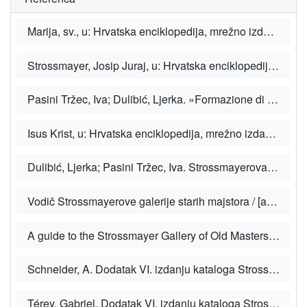
Marija, sv., u: Hrvatska enciklopedija, mrežno izdanje. Zagreb: Leksikografski zavod Miroslav Krleža, 2021.
Strossmayer, Josip Juraj, u: Hrvatska enciklopedija, mrežno izdanje. Zagreb: Leksikografski zavod Miroslav Krleža, 2021.
Pasini Tržec, Iva; Dulibić, Ljerka. »Formazione di collezione di opere d'arte del vescovo Josip Juraj Strossmayer - contributo del pittore e restauratore Achille Scaccioni«, u: Zbornik za umetnostno zgodovino n. v. 47 (2011).
Isus Krist, u: Hrvatska enciklopedija, mrežno izdanje. Zagreb: Leksikografski zavod Miroslav Krleža, 2021.
Dulibić, Ljerka; Pasini Tržec, Iva. Strossmayerova zbirka starih majstora. Zagreb: HAZU, 2018.
Vodič Strossmayerove galerije starih majstora / [autori Ljerka Dulibić … [et al.]. Zagreb: Hrvatska akademija znanosti i umjetnosti, Strossmayerova galerija starih majstora, 2009.
A guide to the Strossmayer Gallery of Old Masters / [authors Ljerka Dulibić ... [et al.]. Zagreb: Croatian Academy of Sciences and Arts, Strossmayer Gallery of Old Masters, 2009.
Schneider, A. Dodatak VI. izdanju kataloga Strossmayerove galerije. 2. izd. Zagreb: Jugoslavenska akademija znanosti i umjetnosti, 1932.
Térey, Gabriel. Dodatak VI. izdanju kataloga Strossmayerove galerije slika. Zagreb: Jugoslavenska akademija znanosti i umjetnosti, 1926.