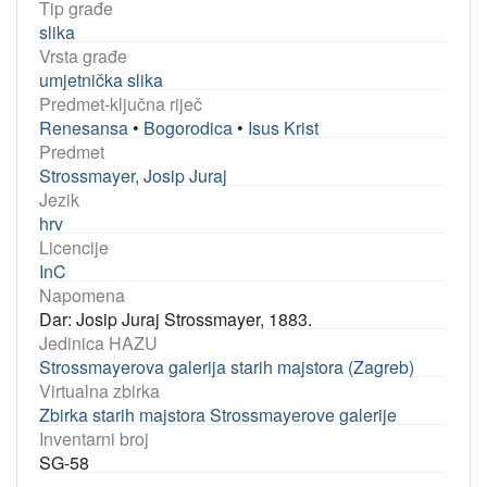
Tip građe
slika
Vrsta građe
umjetnička slika
Predmet-ključna riječ
Renesansa
•
Bogorodica
•
Isus Krist
Predmet
Strossmayer, Josip Juraj
Jezik
hrv
Licencije
InC
Napomena
Dar: Josip Juraj Strossmayer, 1883.
Jedinica HAZU
Strossmayerova galerija starih majstora (Zagreb)
Virtualna zbirka
Zbirka starih majstora Strossmayerove galerije
Inventarni broj
SG-58