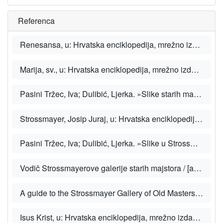
Referenca
Renesansa, u: Hrvatska enciklopedija, mrežno izdanje. Zagreb: Leksikografski zavod Miroslav Krleža, 2021.
Marija, sv., u: Hrvatska enciklopedija, mrežno izdanje. Zagreb: Leksikografski zavod Miroslav Krleža, 2021.
Pasini Tržec, Iva; Dulibić, Ljerka. »Slike starih majstora u Strossmayerovoj zbirci nabavljene posredstvom kanonika Nikole Voršaka u razdoblju od 1869. do 1880.«, u: Radovi Instituta za povijest umjetnosti 35 (2011).
Strossmayer, Josip Juraj, u: Hrvatska enciklopedija, mrežno izdanje. Zagreb: Leksikografski zavod Miroslav Krleža, 2021.
Pasini Tržec, Iva; Dulibić, Ljerka. »Slike u Strossmayerovoj galeriji starih majstora nabavljene u Rimu do 1868. godine«, u: Radovi Instituta za povijest umjetnosti 32 (2008).
Vodič Strossmayerove galerije starih majstora / [autori Ljerka Dulibić … [et al.]. Zagreb: Hrvatska akademija znanosti i umjetnosti, Strossmayerova galerija starih majstora, 2009.
A guide to the Strossmayer Gallery of Old Masters / [authors Ljerka Dulibić ... [et al.]. Zagreb: Croatian Academy of Sciences and Arts, Strossmayer Gallery of Old Masters, 2009.
Isus Krist, u: Hrvatska enciklopedija, mrežno izdanje. Zagreb: Leksikografski zavod Miroslav Krleža, 2021.