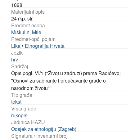
1898
Materijalni opis
24 rkp. str.
Predmet-osoba
Miškulin, Mile
Predmet-opći pojam
Lika
•
Etnografija Hrvata
Jezik
hrv
Sadržaj
Opis pogl. VI/1 (''Život u zadruzi) prema Radićevoj
''Osnovi za sabiranje i proučavanje građe o
narodnom životu''''
Tip građe
tekst
Vrsta građe
rukopis
Jedinica HAZU
Odsjek za etnologiju (Zagreb)
Signatura / Inventarni broj