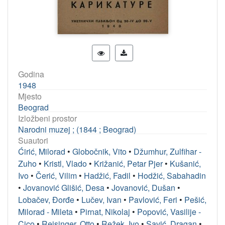
Godina
1948
Mjesto
Beograd
Izložbeni prostor
Narodni muzej ; (1844 ; Beograd)
Suautori
Ćirić, Milorad
•
Globočnik, Vito
•
Džumhur, Zulfihar -
Zuho
•
Kristl, Vlado
•
Križanić, Petar Pjer
•
Kušanić,
Ivo
•
Čerić, Vilim
•
Hadžić, Fadil
•
Hodžić, Sabahadin
•
Jovanović Glišić, Desa
•
Jovanović, Dušan
•
Lobačev, Đorđe
•
Lučev, Ivan
•
Pavlović, Feri
•
Pešić,
Milorad - Mileta
•
Pirnat, Nikolaj
•
Popović, Vasilije -
Cico
•
Reisinger, Otto
•
Režek, Ivo
•
Savić, Dragan
•