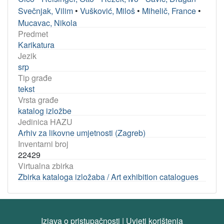
Svečnjak, Vilim
•
Vušković, Miloš
•
Mihelič, France
•
Mucavac, Nikola
Predmet
Karikatura
Jezik
srp
Tip građe
tekst
Vrsta građe
katalog izložbe
Jedinica HAZU
Arhiv za likovne umjetnosti (Zagreb)
Inventarni broj
22429
Virtualna zbirka
Zbirka kataloga izložaba / Art exhibition catalogues
Izjava o pristupačnosti
|
Uvjeti korištenja