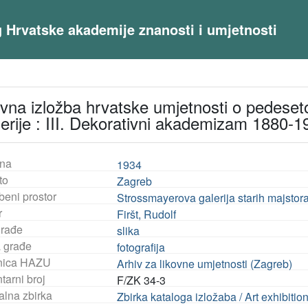
og Hrvatske akademije znanosti i umjetnosti
ivna izložba hrvatske umjetnosti o pedeset
lerije : III. Dekorativni akademizam 1880-1
na
1934
to
Zagreb
beni prostor
Strossmayerova galerija starih majstor
r
Firšt, Rudolf
građe
slika
a građe
fotografija
nica HAZU
Arhiv za likovne umjetnosti (Zagreb)
tarni broj
F/ZK 34-3
alna zbirka
Zbirka kataloga izložaba / Art exhibiti