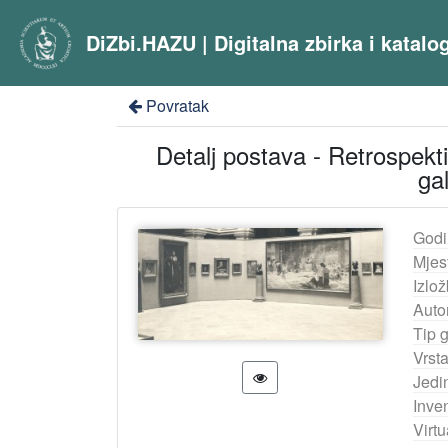
DiZbi.HAZU | Digitalna zbirka i katal
Povratak
Detalj postava - Retrospekt
ga
Godi
Mjes
Izlož
Auto
Tip 
Vrst
Jedi
Inven
Virtu