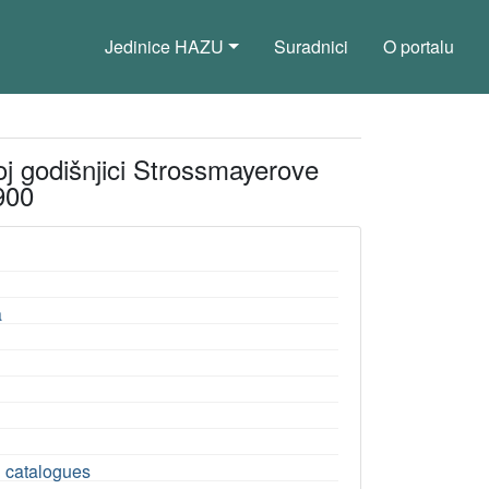
Jedinice HAZU
Suradnici
O portalu
oj godišnjici Strossmayerove
900
a
on catalogues