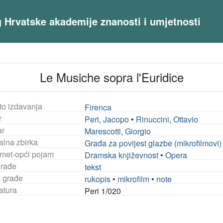
og Hrvatske akademije znanosti i umjetnosti
Le Musiche sopra l'Euridice
to izdavanja
Firenca
r
Peri, Jacopo
•
Rinuccini, Ottavio
ar
Marescotti, Giorgio
alna zbirka
Građa za povijest glazbe (mikrofilmovi)
met-opći pojam
Dramska književnost
•
Opera
građe
tekst
a građe
rukopis
•
mikrofilm
•
note
atura
Peri 1/020