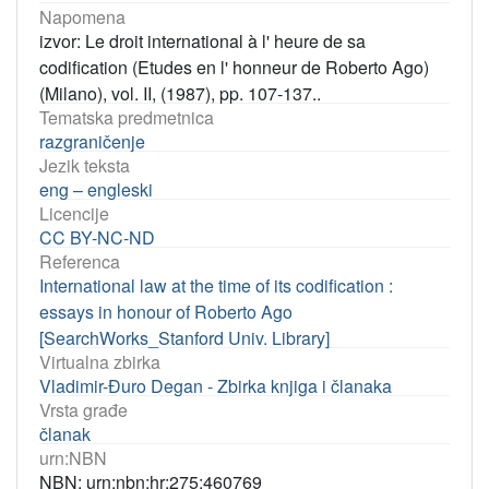
Napomena
izvor: Le droit international à l' heure de sa
codification (Etudes en l' honneur de Roberto Ago)
(Milano), vol. II, (1987), pp. 107-137..
Tematska predmetnica
razgraničenje
Jezik teksta
eng – engleski
Licencije
CC BY-NC-ND
Referenca
International law at the time of its codification :
essays in honour of Roberto Ago
[SearchWorks_Stanford Univ. Library]
Virtualna zbirka
Vladimir-Đuro Degan - Zbirka knjiga i članaka
Vrsta građe
članak
urn:NBN
NBN: urn:nbn:hr:275:460769