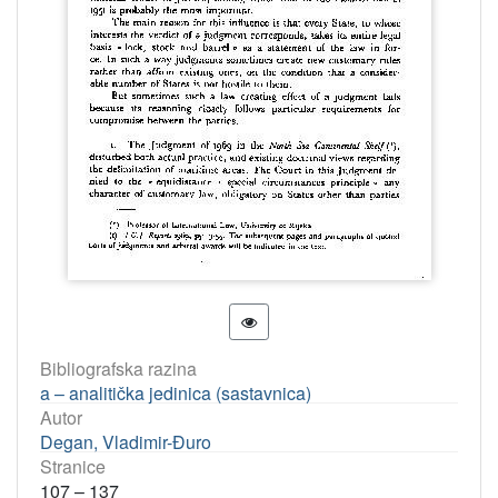
Bibliografska razina
a – analitička jedinica (sastavnica)
Autor
Degan, Vladimir-Đuro
Stranice
107 – 137