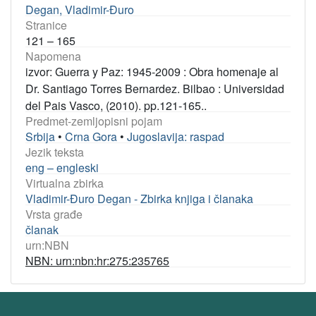
Degan, Vladimir-Đuro
Stranice
121 – 165
Napomena
izvor: Guerra y Paz: 1945-2009 : Obra homenaje al
Dr. Santiago Torres Bernardez. Bilbao : Universidad
del Pais Vasco, (2010). pp.121-165..
Predmet-zemljopisni pojam
Srbija
•
Crna Gora
•
Jugoslavija: raspad
Jezik teksta
eng – engleski
Virtualna zbirka
Vladimir-Đuro Degan - Zbirka knjiga i članaka
Vrsta građe
članak
urn:NBN
NBN: urn:nbn:hr:275:235765