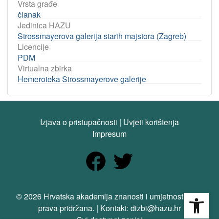
Vrsta građe
članak
Jedinica HAZU
Strossmayerova galerija starih majstora (Zagreb)
Licencije
PDM
Virtualna zbirka
Hemeroteka Strossmayerove galerije
Izjava o pristupačnosti
|
Uvjeti korištenja
Impresum
Open
© 2026 Hrvatska akademija znanosti i umjetnosti. Sva
prava pridržana. | Kontakt: dizbi@hazu.hr