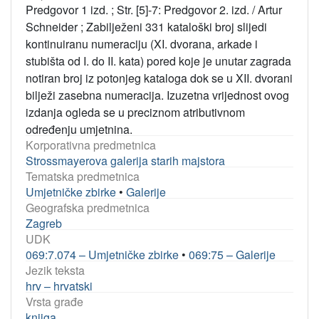
Predgovor 1 izd. ; Str. [5]-7: Predgovor 2. izd. / Artur
Schneider ; Zabilježeni 331 kataloški broj slijedi
kontinuiranu numeraciju (XI. dvorana, arkade i
stubišta od I. do II. kata) pored koje je unutar zagrada
notiran broj iz potonjeg kataloga dok se u XII. dvorani
bilježi zasebna numeracija. Izuzetna vrijednost ovog
izdanja ogleda se u preciznom atributivnom
određenju umjetnina.
Korporativna predmetnica
Strossmayerova galerija starih majstora
Tematska predmetnica
Umjetničke zbirke
•
Galerije
Geografska predmetnica
Zagreb
UDK
069:7.074 – Umjetničke zbirke
•
069:75 – Galerije
Jezik teksta
hrv – hrvatski
Vrsta građe
knjiga