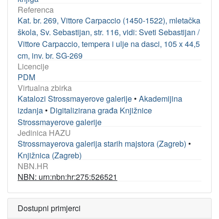
Referenca
Kat. br. 269, Vittore Carpaccio (1450-1522), mletačka
škola, Sv. Sebastijan, str. 116, vidi: Sveti Sebastijan /
Vittore Carpaccio, tempera i ulje na dasci, 105 x 44,5
cm, inv. br. SG-269
Licencije
PDM
Virtualna zbirka
Katalozi Strossmayerove galerije
•
Akademijina
izdanja
•
Digitalizirana građa Knjižnice
Strossmayerove galerije
Jedinica HAZU
Strossmayerova galerija starih majstora (Zagreb)
•
Knjižnica (Zagreb)
NBN.HR
NBN: urn:nbn:hr:275:526521
Dostupni primjerci