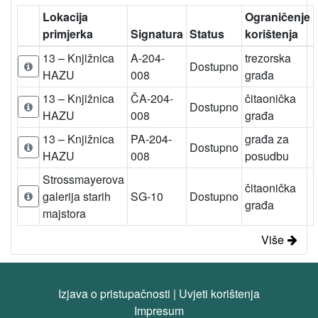
Lokacija
Ograničenje
primjerka
Signatura
Status
korištenja
13 – Knjižnica
A-204-
trezorska
Dostupno
HAZU
008
građa
13 – Knjižnica
ČA-204-
čitaonička
Dostupno
HAZU
008
građa
13 – Knjižnica
PA-204-
građa za
Dostupno
HAZU
008
posudbu
Strossmayerova
čitaonička
galerija starih
SG-10
Dostupno
građa
majstora
Više
Izjava o pristupačnosti
|
Uvjeti korištenja
Impresum