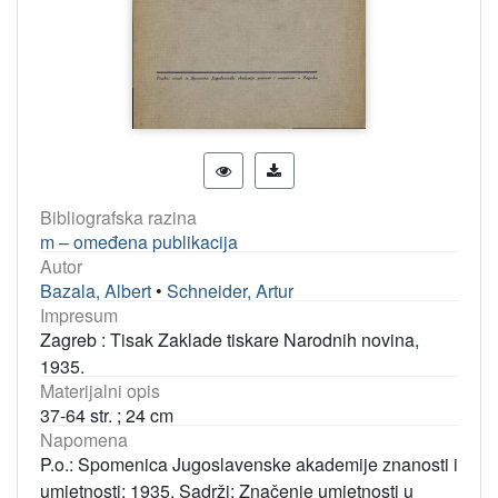
Bibliografska razina
m – omeđena publikacija
Autor
Bazala, Albert
•
Schneider, Artur
Impresum
Zagreb : Tisak Zaklade tiskare Narodnih novina,
1935.
Materijalni opis
37-64 str. ; 24 cm
Napomena
P.o.: Spomenica Jugoslavenske akademije znanosti i
umjetnosti; 1935. Sadrži: Značenje umjetnosti u