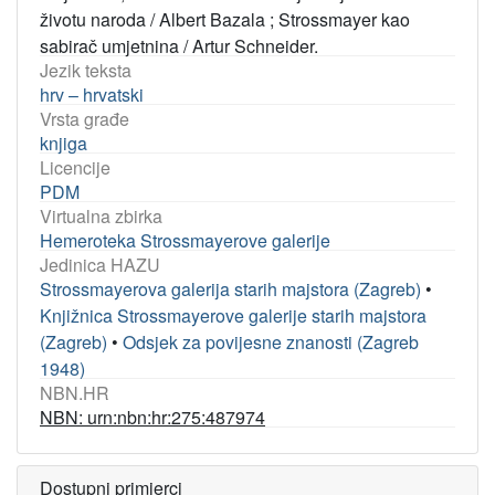
životu naroda / Albert Bazala ; Strossmayer kao
sabirač umjetnina / Artur Schneider.
Jezik teksta
hrv – hrvatski
Vrsta građe
knjiga
Licencije
PDM
Virtualna zbirka
Hemeroteka Strossmayerove galerije
Jedinica HAZU
Strossmayerova galerija starih majstora (Zagreb)
•
Knjižnica Strossmayerove galerije starih majstora
(Zagreb)
•
Odsjek za povijesne znanosti (Zagreb
1948)
NBN.HR
NBN: urn:nbn:hr:275:487974
Dostupni primjerci