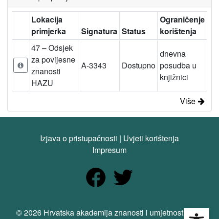
Lokacija
Ograničenje
primjerka
Signatura
Status
korištenja
47 – Odsjek
dnevna
za povijesne
A-3343
Dostupno
posudba u
znanosti
knjižnici
HAZU
Više
Izjava o pristupačnosti
|
Uvjeti korištenja
Impresum
Open
© 2026 Hrvatska akademija znanosti i umjetnosti. Sva