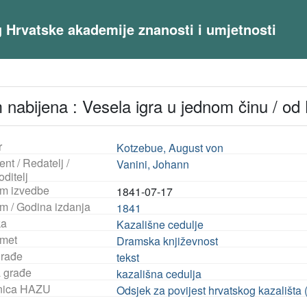
og Hrvatske akademije znanosti i umjetnosti
nabijena : Vesela igra u jednom činu / o
r
Kotzebue, August von
ent / Redatelj /
Vanini, Johann
ditelj
m izvedbe
1841-07-17
m / Godina izdanja
1841
ka
Kazališne cedulje
met
Dramska književnost
građe
tekst
a građe
kazališna cedulja
nica HAZU
Odsjek za povijest hrvatskog kazališta