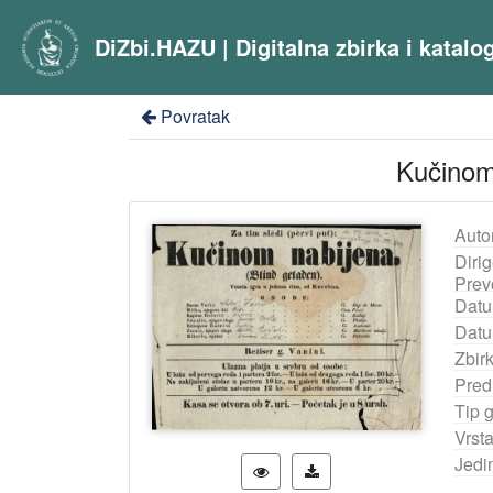
DiZbi.HAZU | Digitalna zbirka i katal
Povratak
Kučinom 
Auto
Dirig
Prevo
Datu
Datu
Zbir
Pred
Tip 
Vrst
Jedi