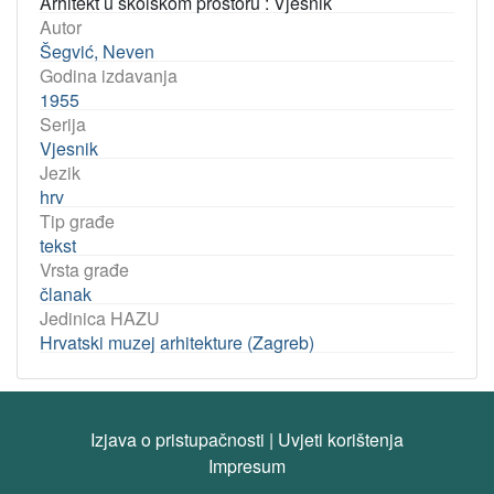
Arhitekt u školskom prostoru : Vjesnik
Autor
Šegvić, Neven
Godina izdavanja
1955
Serija
Vjesnik
Jezik
hrv
Tip građe
tekst
Vrsta građe
članak
Jedinica HAZU
Hrvatski muzej arhitekture (Zagreb)
Izjava o pristupačnosti
|
Uvjeti korištenja
Impresum