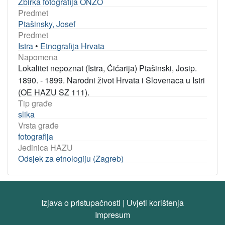
Zbirka fotografija ONŽO
Predmet
Ptašinsky, Josef
Predmet
Istra
•
Etnografija Hrvata
Napomena
Lokalitet nepoznat (Istra, Ćićarija) Ptašinski, Josip.
1890. - 1899. Narodni život Hrvata i Slovenaca u Istri
(OE HAZU SZ 111).
Tip građe
slika
Vrsta građe
fotografija
Jedinica HAZU
Odsjek za etnologiju (Zagreb)
Izjava o pristupačnosti
|
Uvjeti korištenja
Impresum