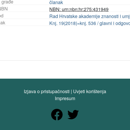
a građe
članak
NBN
NBN: urn:nbn:hr:275:431949
od
Rad Hrvatske akademije znanosti i umje
ak
Knj. 19(2018)=knj. 536 / glavni i odgov
Izjava o pristupačnosti
|
Uvjeti korištenja
Impresum