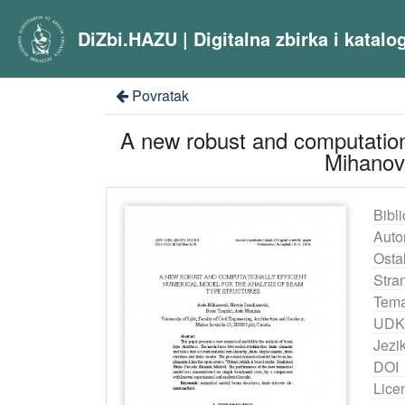
DiZbi.HAZU | Digitalna zbirka i katal
Povratak
A new robust and computationa
Mihanovi
Bibli
Auto
Ostal
Stra
Tema
UDK
Jezik
DOI
Lice