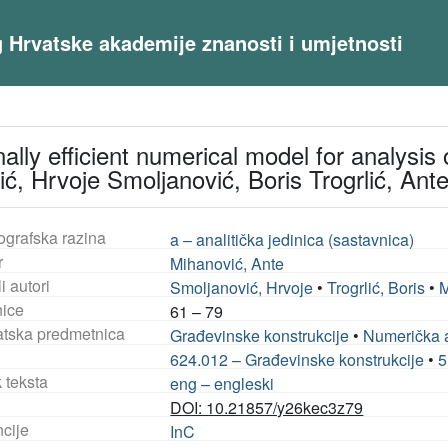
og Hrvatske akademije znanosti i umjetnosti
lly efficient numerical model for analysis 
ć, Hrvoje Smoljanović, Boris Trogrlić, Ant
ografska razina
a – analitička jedinica (sastavnica)
r
Mihanović, Ante
i autori
Smoljanović, Hrvoje
•
Trogrlić, Boris
•
M
nice
61 – 79
tska predmetnica
Građevinske konstrukcije
•
Numerička 
624.012 – Građevinske konstrukcije
•
5
 teksta
eng – engleski
DOI: 10.21857/y26kec3z79
ncije
InC