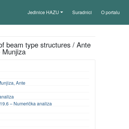
Jedinice HAZU
Suradnici
O portalu
of beam type structures / Ante
e Munjiza
unjiza, Ante
analiza
19.6 – Numerička analiza