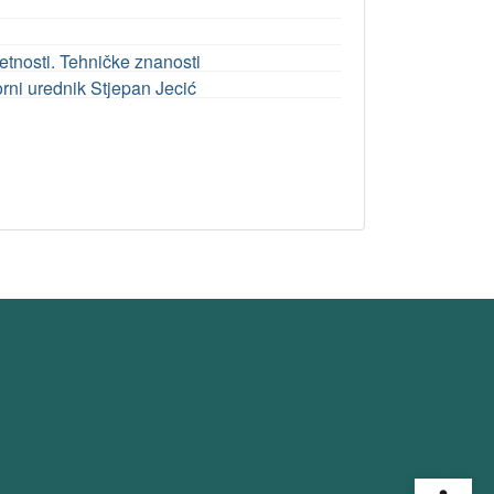
tnosti. Tehničke znanosti
orni urednik Stjepan Jecić
Open