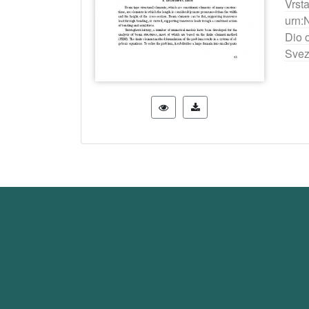
Vrst
urn:
Dio 
Svez