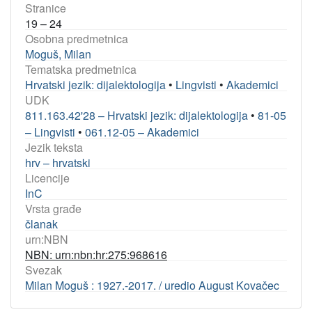
Stranice
19 – 24
Osobna predmetnica
Moguš, Milan
Tematska predmetnica
Hrvatski jezik: dijalektologija
•
Lingvisti
•
Akademici
UDK
811.163.42'28 – Hrvatski jezik: dijalektologija
•
81-05
– Lingvisti
•
061.12-05 – Akademici
Jezik teksta
hrv – hrvatski
Licencije
InC
Vrsta građe
članak
urn:NBN
NBN: urn:nbn:hr:275:968616
Svezak
Milan Moguš : 1927.-2017. / uredio August Kovačec